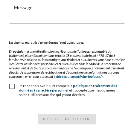
Message
Les champs marqués d'un astérisque* sont obligatoires.
En postulant à une offre d’emploi des Hôpitaux de Toulouse, responsable du
traitement, et conformément aux articles 38 et suivants de la loi n° 78-17 du 6
janvier 1978 relative à l'informatique, aux fichiers et aux libertés, vous nous autorisez
à collecter vos données personnelles et à les utiliser dans le cadre d’un processus de
recrutement et de toute procédure d’embauche. Vous disposez notamment d’un droit
d’accès, de suppression, de rectification et d’opposition aux informations qui vous
concernent en en vous adressant à
drh-recrutement@chu-toulouse.fr
.
Je reconnais avoir lu et compris la
politique de traitement des
données à caractère personnel
et j'accepte que mes données
soient utilisées aux fins qui y sont décrites.
JE POSTULE À CETTE OFFRE